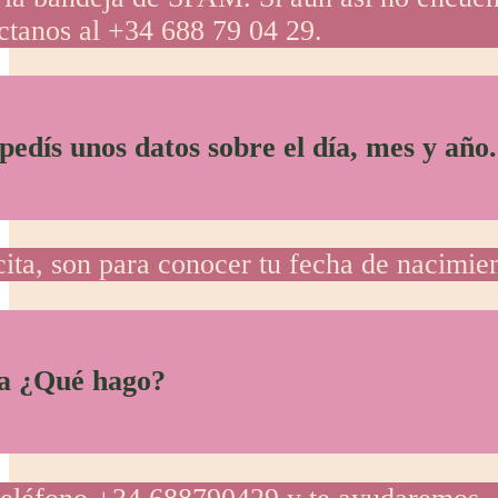
tanos al +34 688 79 04 29.
edís unos datos sobre el día, mes y año.
 cita, son para conocer tu fecha de nacimie
na ¿Qué hago?