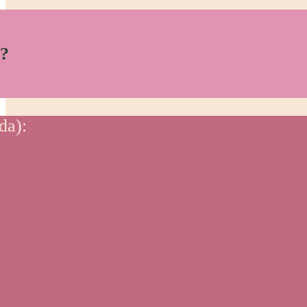
s?
da):