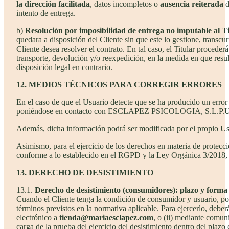
la dirección facilitada
, datos incompletos o
ausencia reiterada
d
intento de entrega.
b)
Resolución por imposibilidad de entrega no imputable al Ti
quedara a disposición del Cliente sin que este lo gestione, transcu
Cliente desea resolver el contrato. En tal caso, el Titular procederá
transporte, devolución y/o reexpedición, en la medida en que resu
disposición legal en contrario.
12. MEDIOS TÉCNICOS PARA CORREGIR ERRORES
En el caso de que el Usuario detecte que se ha producido un error 
poniéndose en contacto con ESCLAPEZ PSICOLOGIA, S.L.P.U. a tra
Además, dicha información podrá ser modificada por el propio Usu
Asimismo, para el ejercicio de los derechos en materia de protecció
conforme a lo establecido en el RGPD y la Ley Orgánica 3/2018, 
13. DERECHO DE DESISTIMIENTO
13.1.
Derecho de desistimiento (consumidores): plazo y forma d
Cuando el Cliente tenga la condición de consumidor y usuario, pod
términos previstos en la normativa aplicable. Para ejercerlo, deber
electrónico a
tienda@mariaesclapez.com
, o (ii) mediante comuni
carga de la prueba del ejercicio del desistimiento dentro del plazo