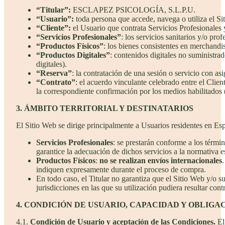
“Titular”:
ESCLAPEZ PSICOLOGÍA, S.L.P.U.
“Usuario”:
toda persona que accede, navega o utiliza el Si
“Cliente”:
el Usuario que contrata Servicios Profesionales 
“Servicios Profesionales”
: los servicios sanitarios y/o pro
“Productos Físicos”
: los bienes consistentes en merchandis
“Productos Digitales”
: contenidos digitales no suministrad
digitales).
“Reserva”
: la contratación de una sesión o servicio con as
“Contrato”
: el acuerdo vinculante celebrado entre el Clien
la correspondiente confirmación por los medios habilitados 
3. ÁMBITO TERRITORIAL Y DESTINATARIOS
El Sitio Web se dirige principalmente a Usuarios residentes en Es
Servicios Profesionales
: se prestarán conforme a los térmi
garantice la adecuación de dichos servicios a la normativa e
Productos Físicos
:
no se realizan envíos internacionales
indiquen expresamente durante el proceso de compra.
En todo caso, el Titular no garantiza que el Sitio Web y/o 
jurisdicciones en las que su utilización pudiera resultar cont
4. CONDICIÓN DE USUARIO, CAPACIDAD Y OBLIGA
4.1.
Condición de Usuario y aceptación de las Condiciones.
El