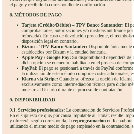
el pago y recibido la correspondiente confirmación.
8. MÉTODOS DE PAGO
Tarjeta (Crédito/Débito) – TPV Banco Santander:
El pa
comprobaciones, autorizaciones y/o medidas antifraude por pa
reforzada). En caso de devolución procedente, el reembolso
disposición legal en contrario.
Bizum – TPV Banco Santander:
Disponible únicamente cu
establecidos por Bizum y la entidad bancaria.
Apple Pay / Google Pay:
Su disponibilidad dependerá de la
dicha opción se encuentre habilitada en el proceso de comp
PayPal:
El pago se gestionará a través de PayPal conforme 
la utilización de este método comporte costes adicionales, 
Klarna vía Stripe:
Cuando se ofrezca la opción de Klarna, 
exclusivamente como intermediación técnica para dicho mé
muestre al Usuario durante el proceso de contratación.
9. DISPONIBILIDAD
9.1.
Servicios profesionales:
La contratación de Servicios Profesio
En el supuesto de que, por causa imputable al Titular, resulte imp
y ofrecerá, según corresponda, la
reprogramación
en fecha/hora a
utilizando el mismo medio de pago empleado en la contratación, sa