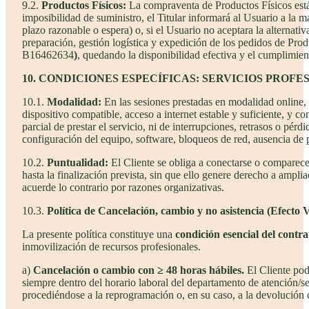
9.2.
Productos Físicos:
La compraventa de Productos Físicos está s
imposibilidad de suministro, el Titular informará al Usuario a la
plazo razonable o espera) o, si el Usuario no aceptara la alternativ
preparación, gestión logística y expedición de los pedidos de Prod
B16462634
)
, quedando la disponibilidad efectiva y el cumplimien
10. CONDICIONES ESPECÍFICAS: SERVICIOS PROFE
10.1.
Modalidad:
En las sesiones prestadas en modalidad online, e
dispositivo compatible, acceso a internet estable y suficiente, y c
parcial de prestar el servicio, ni de interrupciones, retrasos o pé
configuración del equipo, software, bloqueos de red, ausencia de p
10.2.
Puntualidad:
El Cliente se obliga a conectarse o comparecer 
hasta la finalización prevista, sin que ello genere derecho a ampli
acuerde lo contrario por razones organizativas.
10.3.
Política de Cancelación, cambio y no asistencia (Efecto 
La presente política constituye una
condición esencial del contra
inmovilización de recursos profesionales.
a)
Cancelación o cambio con ≥ 48 horas hábiles.
El Cliente podr
siempre dentro del horario laboral del departamento de atención/sec
procediéndose a la reprogramación o, en su caso, a la devolución