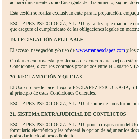
actuará únicamente como Encargada del Tratamiento, siguiendo e
Esta cesión se realiza exclusivamente para la preparación, empaqu
ESCLAPEZ PSICOLOGÍA, S.L.P.U. garantiza que mantiene con la E
que asegura el cumplimiento de las obligaciones legales en materia
19. LEGISLACIÓN APLICABLE
El acceso, navegación y/o uso de
www.mariaesclapez.com
y los c
Cualquier controversia, problema o desacuerdo que surja o esté r
Condiciones, o con los contratos producidos entre el Usuario y 
20. RECLAMACIÓN Y QUEJAS
El Usuario puede hacer llegar a ESCLAPEZ PSICOLOGIA, S.L.P.U. s
al principio de estas Condiciones Generales.
ESCLAPEZ PSICOLOGIA, S.L.P.U. dispone de unos formularios de
21. SISTEMA EXTRAJUDICIAL DE CONFLICTOS
ESCLAPEZ PSICOLOGIA, S.L.P.U. pone a disposición del Usuario 
formulario electrónico y les ofrecerá la opción de adjuntar los do
podrá dar inicio al procedimiento.