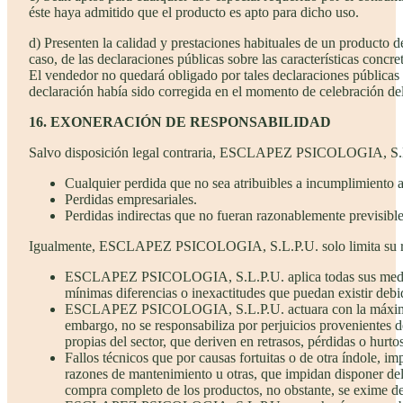
éste haya admitido que el producto es apto para dicho uso.
d) Presenten la calidad y prestaciones habituales de un producto 
caso, de las declaraciones públicas sobre las características concre
El vendedor no quedará obligado por tales declaraciones públicas
declaración había sido corregida en el momento de celebración del
16. EXONERACIÓN DE RESPONSABILIDAD
Salvo disposición legal contraria, ESCLAPEZ PSICOLOGIA, S.L.P.
Cualquier perdida que no sea atribuibles a incumplimiento a
Perdidas empresariales.
Perdidas indirectas que no fueran razonablemente previsibl
Igualmente, ESCLAPEZ PSICOLOGIA, S.L.P.U. solo limita su resp
ESCLAPEZ PSICOLOGIA, S.L.P.U. aplica todas sus medida
mínimas diferencias o inexactitudes que puedan existir debid
ESCLAPEZ PSICOLOGIA, S.L.P.U. actuara con la máxima dili
embargo, no se responsabiliza por perjuicios provenientes d
propias del sector, que deriven en retrasos, pérdidas o hurto
Fallos técnicos que por causas fortuitas o de otra índole, i
razones de mantenimiento u otras, que impidan disponer d
compra completo de los productos, no obstante, se exime de 