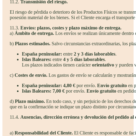
11.2.
Transmisión del riesgo.
El riesgo de pérdida o deterioro de los Productos Físicos se transmi
posesión material de los bienes. Si el Cliente encarga el transporte a
11.3.
Envíos: plazos, costes y plazo máximo de entrega.
a)
Ámbito de entrega.
Los envíos se realizan únicamente dentro
b)
Plazos estimados.
Salvo circunstancias extraordinarias, los pla
España peninsular:
entre
2 y 3 días laborables
.
Islas Baleares:
entre
4 y 5 días laborables
.
Los plazos indicados tienen carácter
orientativo
y pueden va
c)
Costes de envío.
Los gastos de envío se calcularán y mostrarán
España peninsular:
4,80 €
por envío.
Envío gratuito
en p
Islas Baleares:
7,00 €
por envío.
Envío gratuito
en pedido
d)
Plazo máximo.
En todo caso, y sin perjuicio de los derechos d
que en la confirmación se indique un plazo distinto por circunsta
11.4.
Ausencias, dirección errónea y devolución del pedido al 
a)
Responsabilidad del Cliente.
El Cliente es responsable de faci