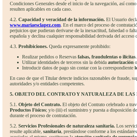
Condiciones Generales desde el inicio de la navegación, así como 
resulten aplicables en cada caso.
4.2.
Capacidad y veracidad de la información.
El Usuario decl
www.mariaesclapez.com
. En el marco del proceso de contratación
perjuicios que pudieran derivarse de la inexactitud, falsedad o fal
española y declina cualquier responsabilidad derivada del acceso de
4.3.
Prohibiciones.
Queda expresamente prohibido:
Realizar pedidos o Reservas
falsas, fraudulentas o ilícitas
.
Utilizar identidades de terceros sin la debida
autorización
o
Introducir datos de pago sin contar con la correspondiente
l
En caso de que el Titular detecte indicios razonables de fraude, s
autoridades y/o entidades competentes.
5. OBJETO DEL CONTRATO Y NATURALEZA DE LAS
5.1.
Objeto del Contrato.
El objeto del Contrato celebrado a travé
Productos Físicos
; y/o (iii) el suministro y puesta a disposición d
durante el proceso de contratación.
5.2.
Servicios Profesionales de naturaleza sanitaria.
Los servici
resulte aplicable,
sanitaria
, prestándose conforme a los estándare
asociadas al mismo, sustituyen la
atención sanitaria de urgencia