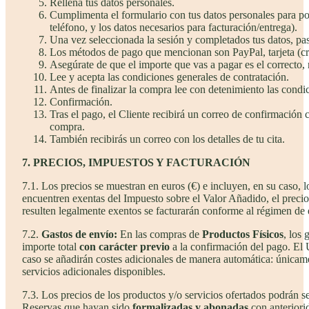
Rellena tus datos personales.
Cumplimenta el formulario con tus datos personales para pode
teléfono, y los datos necesarios para facturación/entrega).
Una vez seleccionada la sesión y completados tus datos, pas
Los métodos de pago que mencionan son PayPal, tarjeta (cr
Asegúrate de que el importe que vas a pagar es el correcto, 
Lee y acepta las condiciones generales de contratación.
Antes de finalizar la compra lee con detenimiento las condic
Confirmación.
Tras el pago, el Cliente recibirá un correo de confirmación c
compra.
También recibirás un correo con los detalles de tu cita.
7. PRECIOS, IMPUESTOS Y FACTURACIÓN
7.1. Los precios se muestran en euros (€) e incluyen, en su caso, 
encuentren exentas del Impuesto sobre el Valor Añadido, el precio 
resulten legalmente exentos se facturarán conforme al régimen de e
7.2.
Gastos de envío:
En las compras de
Productos Físicos
, los
importe total
con carácter previo
a la confirmación del pago. El 
caso se añadirán costes adicionales de manera automática: únicame
servicios adicionales disponibles.
7.3. Los precios de los productos y/o servicios ofertados podrán 
Reservas que hayan sido
formalizadas y abonadas
con anteriori