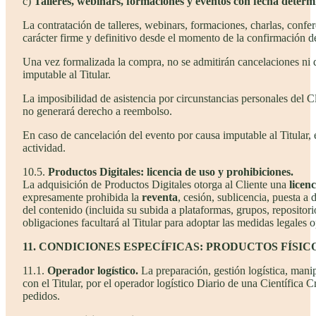
c)
Talleres, webinars, formaciones y eventos con fecha deter
La contratación de talleres, webinars, formaciones, charlas, confe
carácter firme y definitivo desde el momento de la confirmación d
Una vez formalizada la compra, no se admitirán cancelaciones ni d
imputable al Titular.
La imposibilidad de asistencia por circunstancias personales del C
no generará derecho a reembolso.
En caso de cancelación del evento por causa imputable al Titular,
actividad.
10.5.
Productos Digitales: licencia de uso y prohibiciones.
La adquisición de Productos Digitales otorga al Cliente una
licen
expresamente prohibida la
reventa
, cesión, sublicencia, puesta a 
del contenido (incluida su subida a plataformas, grupos, repositori
obligaciones facultará al Titular para adoptar las medidas legales 
11. CONDICIONES ESPECÍFICAS: PRODUCTOS FÍSIC
11.1.
Operador logístico.
La preparación, gestión logística, mani
con el Titular, por el operador logístico Diario de una Científic
pedidos.