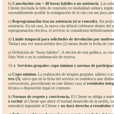
b)
Cancelación con < 48 horas hábiles o no asistencia
. Las sol
Cliente (incluida la falta de conexión en modalidad online), impl
razonablemente posible la reasignación de la cita con tan poca ant
c)
Reprogramación tras no asistencia (si se concede).
Sin perjui
asistencia. En tal caso, la nueva cita deberá celebrarse dentro de
reprogramación efectiva, el servicio se considerará definitivamen
d)
Límite temporal para solicitudes de devolución por motivos
Titular) una vez transcurridos dos (2) meses desde la fecha de com
e) Definición de “horas hábiles”. A efectos de esta política, se co
Sitio Web o en la confirmación de reserva.
10.4.
Servicios grupales: cupo mínimo y normas de participac
a)
Cupo mínimo.
La realización de terapias grupales, talleres o 
tres (3)
, salvo que en la ficha del servicio se establezca uno distin
convocatoria, procediendo en este último caso al
reembolso ínteg
técnica o disposición legal en contrario.
b)
Normas de respeto y convivencia.
El Cliente se obliga a mant
o excluir
al Cliente que altere el normal desarrollo de la sesión, 
entenderá imputable al Cliente y
no dará derecho a reembolso
d