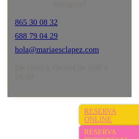
Esclapez?
865 30 08 32
688 79 04 29
hola@mariaesclapez.com
De lunes a viernes de 9:00 a
20:00
RESERVA
ONLINE
RESERVA