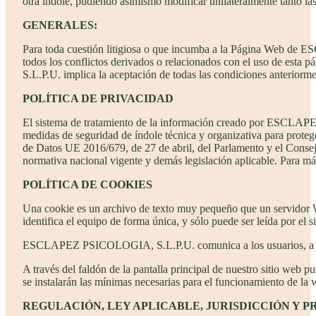
otra índole, pudiendo asimismo modificar unilateralmente tanto las
GENERALES:
Para toda cuestión litigiosa o que incumba a la Página Web de E
todos los conflictos derivados o relacionados con el uso de es
S.L.P.U. implica la aceptación de todas las condiciones anteriorm
POLÍTICA DE PRIVACIDAD
El sistema de tratamiento de la información creado por ESCLAPE
medidas de seguridad de índole técnica y organizativa para proteg
de Datos UE 2016/679, de 27 de abril, del Parlamento y el Consej
normativa nacional vigente y demás legislación aplicable. Para má
POLÍTICA DE COOKIES
Una cookie es un archivo de texto muy pequeño que un servidor W
identifica el equipo de forma única, y sólo puede ser leída por el 
ESCLAPEZ PSICOLOGIA, S.L.P.U. comunica a los usuarios, a través 
A través del faldón de la pantalla principal de nuestro sitio web 
se instalarán las mínimas necesarias para el funcionamiento de la 
REGULACIÓN, LEY APLICABLE, JURISDICCIÓN Y
P