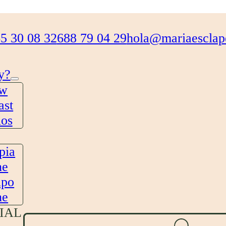
5 30 08 32
688 79 04 29
hola@mariaesclap
y?
ow
ast
os
pia
ne
ipo
ne
IAL