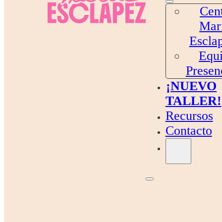
Cen
Mar
Escla
Equ
Presen
¡NUEVO
TALLER!
Recursos
Contacto