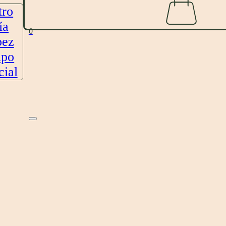
tro
ía
0
pez
ipo
cial