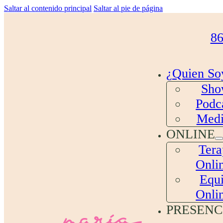
Saltar al contenido principal
Saltar al pie de página
86
¿Quien So
Sh
Podc
Medi
ONLINE
Tera
Onli
Equ
Onli
PRESENC